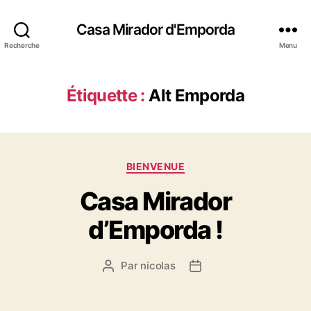
Casa Mirador d'Emporda
Recherche
Menu
Étiquette :
Alt Emporda
Catégories
BIENVENUE
Casa Mirador
d’Emporda !
Par
nicolas
Auteur
Date
de
de
l’article
l’article